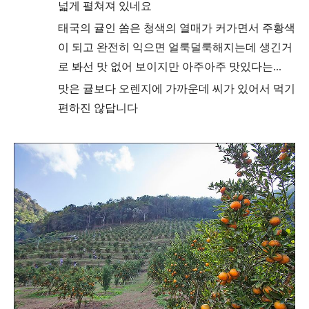
넓게 펼쳐져 있네요
태국의 귤인 쏨은 청색의 열매가 커가면서 주황색
이 되고 완전히 익으면
얼룩덜룩해지는데 생긴거
로 봐선 맛 없어 보이지만 아주아주 맛있다는...
맛은 귤보다 오렌지에 가까
운데 씨가 있어서 먹기
편하진 않답니다