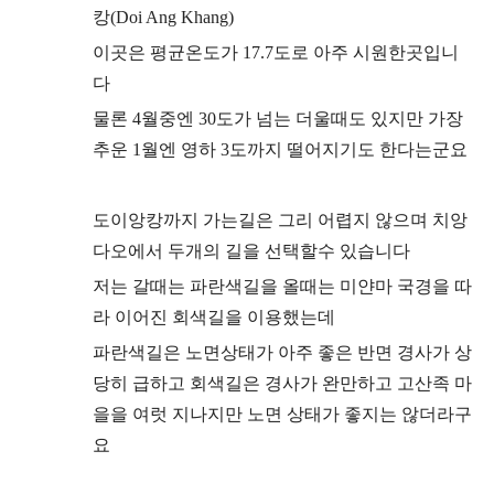
캉(Doi Ang Khang)
이곳은 평균온도가
17.7도
로 아주 시원한곳입니
다
물론 4월중엔 30도가 넘는 더울
때도 있지만
가장
추운 1월엔 영하 3도까지 떨어지기도 한다는군요
도이앙캉까지
가는길은 그리 어렵지 않으며
치앙
다오에서 두개의 길을 선택할수 있습니다
저는 갈때는 파란색길을 올때는 미얀마 국경을 따
라 이어진 회색길을 이용했는데
파란색길은 노면상태가 아주 좋은 반면
경사가 상
당히 급하
고 회색길은 경사가 완만하고
고산족 마
을을 여럿 지나지만
노면 상태가 좋지는 않더라구
요