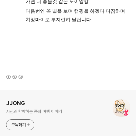
가면 더 좋을것 같은 도이앙캉
다음번엔 꼭 별을 보며 캠핑을 하겠다 다짐하며
치앙마이로 부지런히 달립니다
(새창열림)
로그 정보
JJONG
사진과 함께하는 쫑의 여행 이야기
구독하기