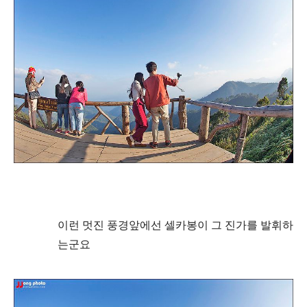
이런 멋진 풍경앞에선 셀카봉이 그 진가를 발휘하
는군요