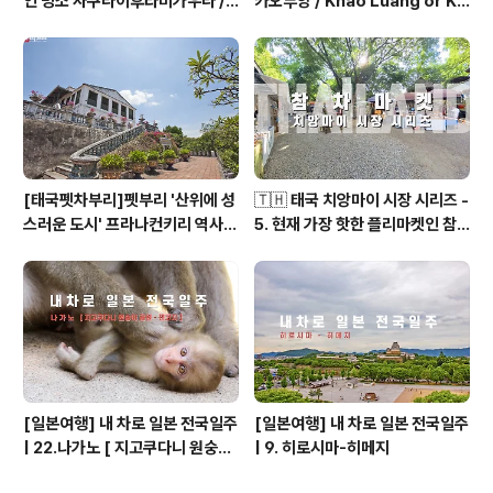
인 명소 사쿠라이후타미가우라 /
카오루앙 / Khao Luang or Kh
Sakurai Futamigaura, Itos
ao Wang Cave
hima, fukuoka, Japan
[태국펫차부리]펫부리 '산위에 성
🇹🇭 태국 치앙마이 시장 시리즈 -
스러운 도시' 프라나컨키리 역사공
5. 현재 가장 핫한 플리마켓인 참
원 / Phra Nakhon Khiri Hist
차마켓
orical Park
[일본여행] 내 차로 일본 전국일주
[일본여행] 내 차로 일본 전국일주
| 22.나가노 [ 지고쿠다니 원숭이
| 9. 히로시마-히메지
공원 - 젠코지 ]