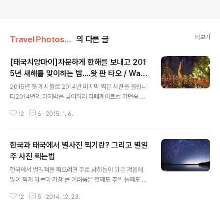
더보기
Travel Photos/Thailand
의 다른 글
[태국치앙마이]차분하게 한해를 보내고 201
5년 새해를 맞이하는 밤....왓 판 타오 / Wat
글 내용
Phan Tao
2015년 첫 게시물로 2014년 마지막 찍은 사진을 올립니
다2014년의 마지막을 맞이하러 타페게이트로 가던중 잠
시 들렀던 사원 Wat Phan Tao 밤이 이쁜 사원이라 가벼
12
6
2015. 1. 6.
운 마음으로 들렀는데 마침 행사를...삼각대를 챙기지 않은
게 너무 아쉽더라구요 평소 보리수나무에 달아놓은 오색등
이 이쁜 사원이었는데... 한해를 보내고 새해를 맞이하는 날
한국과 태국에서 별사진 찍기란? 그리고 별일
이라 그런지 차분한 분위기로 바뀌었네요 행사가 있는것
같아 마냥 기다리다 보니 마침 스님들이 초를 들고 부처님
주 사진 찍는법
글 내용
주변으로 자리합니다 매번 타페게이트에서 불꽃놀이와 함
한국에서 별궤적을 찍으려면 주로 밤하늘이 맑은 겨울에
께 어수선한 새해를 맞이 했는데 차분하게 사원에서 맞이
많이 찍게 되는데 가장 큰 어려움은 첫째도 추위 둘째도 추
하는것도 나쁘지 않네요 왓 판 타오는 치앙마이에서 유명
위 세째도 추위인듯...그런데 태국에서는 겨울에 별사진을
하기로 둘째가라면 서러워할 왓 체디 루앙 옆에 있는 사원
12
5
2014. 12. 23.
찍어도 추위 걱정은 없네요 아래 첫사진은 울산의 진하해
인데 낮보다는 밤이 이쁜 사원입니다이 사..
수욕장앞에 있는 명선도를 배경으로 찍은 별사진인데 이곳
은 일출로 유명한곳입니다일출사진도 찍을겸 새벽에 좀 일