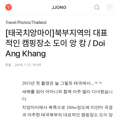
검색하기
JJONG
티스토리
Travel Photos/Thailand
[태국치앙마이]북부지역의 대표
적인 캠핑장소 도이 앙 캉 / Doi
Ang Khang
쪼옹
2015. 1. 12. 19:09
2015년 첫 촬영은 늘 그렇듯
태국에서
...ㅋㅋ
새해를 맞아 어머니와 함께
아주 멀리 다녀왔습니
다
치앙마이에서 북쪽으로 160
㎞
정도
에 미얀마 국경
과 마주한
태국북부의 대표적인 캠핑장소 도이 앙