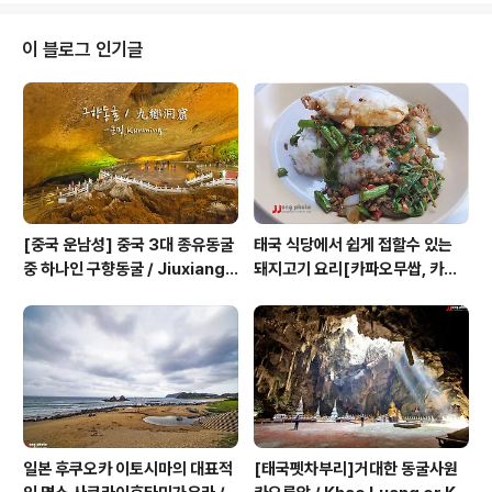
찍 도착해서 일출전에 별을 담았는데 마침 초승달도 있어
서 색다른 별사진이 만들어 졌네요그런데 이날 어찌나 추
이 블로그 인기글
웠는지 카메라도 추위를 이기지 못해 카메라에 핫팩을 칭
칭감고 찍었던 기억이 나는군요 [Ulsan / Myeongseon
do] 바위에 부서지는 파도와 함께 담은 별사진이곳은 경북
영덕에서 고래불해수욕장까지 이어지는 블루로드중에 빛
과 바람의 길이란곳에서 담은 사진입니다이때가 1월이..
[중국 운남성] 중국 3대 종유동굴
태국 식당에서 쉽게 접할수 있는
중 하나인 구향동굴 / Jiuxiang
돼지고기 요리[카파오무쌉, 카파
Cave, 九鄕洞窟
오무껍, 카나무껍]
일본 후쿠오카 이토시마의 대표적
[태국펫차부리]거대한 동굴사원