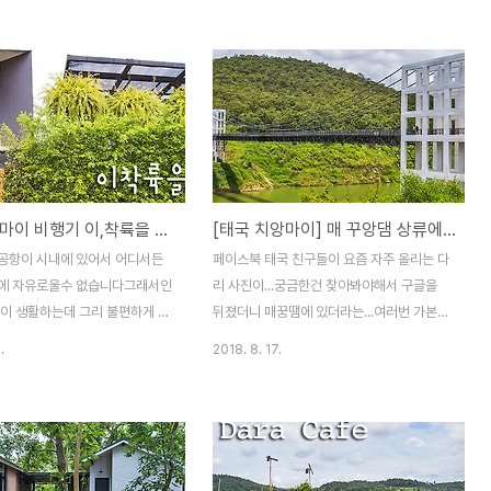
는것 같네요 아름드리 나무아래 반
에서 사라피까지 이어진 길은 말도 안되게 큰
이 카페입니다마치 비닐하우스같
나무들이 가로수로 줄지어 서있는 길이라 평
살짝 들긴하네요^^ 이곳은 란딘카
소에도 아주 좋아하는 길이죠더군다나 치앙
 몇개의 음식점도 같이 있는데 음
마이에 태국인이 하는 한식당으로 유명한 아
면 카페로 가져다줍니다 카페로
줌마 식당에서 10~15분 정도만 가면 카페를
테라스에도 테이블이 있는데 나
만날수 있습니다 우선 아줌마 식당에 가서 대
어서 그리 덥진 않네요 카페 외
표메뉴인 육계장을 한그릇 뚝딱하고 카페로
명의 아크릴 같은 소재라서 덕분
달려갑니다카페는 아름드리 나무그늘 아래
태국 치앙마이 비행기 이,착륙을 바라보며 커피한잔 펀프레소 카페 / Fernpresso Cafe, Chiangmai, Thailand
[태국 치앙마이] 매 꾸앙댐 상류에 이쁜(?)다리 서스펜션 브릿지 / Mae Kuang Suspension Bridge
빛이 은은한게 간접 조명 효과가
이쁘게 자리하고 있네요 와우 입구부터 컬렉
페안에서 코너 창문앞이 가장 인
션들이 눈에 들어옵니다입구에 통채로 옮겨
공항이 시내에 있어서 어디서든
페이스북 태국 친구들이 요즘 자주 올리는 다
인것 같은데태국애들이 사진을
온 주유기가...주유소인줄....^^ 문을 열고 들
에 자유로울수 없습니다그래서인
리 사진이...궁금한건 찾아봐야해서 구글을
어서자마자 이곳 저곳 눈이..
음이 생활하는데 그리 불편하게 느
뒤졌더니 매꿍땜에 있더라는...여러번 가본
라구요 이번에 찾은 카페는 심지
땜이지만 이런 다리를 본적도 없고 다리가 있
.
2018. 8. 17.
 공항과 담 하나를 사이에 두고
을만한곳도 없었는데 자세히 보니 땜 상류에
기가 뜨고 내리는걸 바라보며 커
있더라구요 오랜만에 라이딩도 할겸 날 좋은
 있습니다펀프레소 커피 /
날 땜으로 달려갑니다매일 흐려있다가 오랜
sso Cafe 관제탑도 아닌것이 공
만에 하늘이 열려서 좋은것도 잠시 태양이 뜨
며 자리한 이카페는 커피도 커피
겁다는걸 잊었을까봐 그런가 엄청 더웠답니