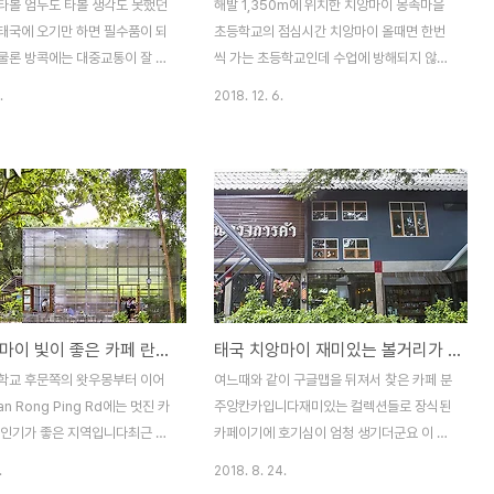
타볼 엄두도 타볼 생각도 못했던
해발 1,350m에 위치한 치앙마이 몽족마을
태국에 오기만 하면 필수품이 되
초등학교의 점심시간 치앙마이 올때면 한번
물론 방콕에는 대중교통이 잘 돼
씩 가는 초등학교인데 수업에 방해되지 않도
를 못 느끼지만 치앙마이에서는
록 점심시간에 방문을 합니다도착하니 마침
.
2018. 12. 6.
집니다 치앙마이에도 버스,택시,
아이들이 식판을 들고 줄지어 식당으로 향하
등 다양한 교통수단이 있기는 하
는군요점심시간은 누구에게나 즐거운 시간이
이가 있다면 활동 반경이 넓어져
죠^^ 오늘 배식을 담당한 아이들인듯 싶은데
아주 풍요로워 지거든요 태국에서
국이 많이 남은것 같네요이정도면 배식에 실
이 운전면허증을 만든 게 2010
패한게 아닌지....ㅎㅎ 점심식사를 마친 아이
으니 벌써 10년이 되었네요 운전
들은 운동장으로 뛰어나와 소화(?)를 시킵니
효기간은 5년이지만 여행비자로
다 이녀석들은 무슨 작당모의를 하는지 심각
는 2년마다 갱신을 해야 합니다
하네요 염탐꾼도 있고... 운동장 한켠의 놀이
전에 발급받은 면허증이 9월에 만
기구는 저학년 여자아이들이 점령을 했는데
태국 치앙마이 빛이 좋은 카페 란딘 / LAN DIN, Chiangmai, Thailand
태국 치앙마이 재미있는 볼거리가 가득한 컬렉션 카페 분주앙칸카 / Boon Juang Kan Kar, Chiangmai, Thailand
 치앙마이 오는 길에 방콕에 들러
놀이기구보다는 철조망이 더 좋은건지... 저
을 했는데 의외로 태국 면허증에
기 무슨 심각한 문자라도 온거냐?? 수줍음이
학교 후문쪽의 왓우몽부터 이어
여느때와 같이 구글맵을 뒤져서 찾은 카페 분
높아서 2019년 8월 26일 운전
많아서 카메라만 들면 고개를 돌려버려 죄
n Rong Ping Rd에는 멋진 카
주앙칸카입니다재미있는 컬렉션들로 장식된
정을 기록해 볼까 ..
다..
 인기가 좋은 지역입니다최근 또
카페이기에 호기심이 엄청 생기더군요 이 카
란딘(LAN DIN)이 생겼는데 역
페는 치앙마이 시내에서 좀 떨어진 사라피
.
2018. 8. 24.
좋습니다특히 치앙마이 대학생들
(Saraphi)기차역 인근에 있습니다치앙마이