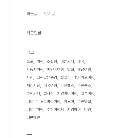
최근글
인기글
최근댓글
태그
폭포
여행
소확행
이쁜카페
태국
자동차여행
미얀마여행
맛집
배낭여행
사진
그림같은풍경
별일주
홋카이도여행
재래시장
태국여행
타임랩스
추천숙소
추천카페
별사진
치앙마이여행
일본여행
베트남
오토바이여행
하노이
추천맛집
베트남여행
추천여행지
치앙마이
야경
님만해민