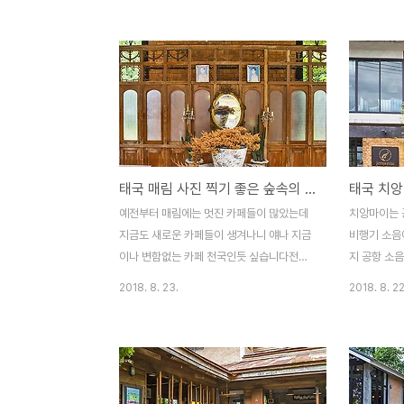
도로만 봐도 상당히 넓은 지역이 푸른숲처럼
이 많이 찾
보이는데 이곳이 바로 방콕의 허파라고하는
투명의 건물
방끄라차오입니다 사실 저는 강건너 정유공
은 느낌도 
장의 야경사진을 찍기 위해서 이곳을 찾았었
페뿐 아니라
는데알고보니 방콕의 소음과 매연을 피해 많
식을 주문하
은이들이 찾는 도심속의 힐링장소더군요 대
들어서기전 
부분의 사람들은 배를 타고 이곳으로 들어와
무 그늘이 있
선착장에 내린후 바로 자전거를 빌려서 이곳
장재가 반투
태국 매림 사진 찍기 좋은 숲속의 카페 더아이언우드 / The Ironwood Cafe, Maerim, Thailand
을 돌아보곤 합니다실제로 강변을 따라 자전
에 카페안 
거 타기 좋게 길을 만들어 놨고 자전거나 오
있습니다 카
예전부터 매림에는 멋진 카페들이 많았는데
치앙마이는 
토바이외에 차로는 접근이 불가능한 카페나
기있는 자리
지금도 새로운 카페들이 생겨나니 얘나 지금
비행기 소음
숙소들도 많더라구요 이번에 소개할 트리하
엄..
이나 변함없는 카페 천국인듯 싶습니다전에
지 공항 소
우스..
는 카페를 찾아서 일부러 매림을 찾았지만 최
껴지진 않더
2018. 8. 23.
2018. 8. 22
근에는 몬참의 인기가 많아 지면서 매림의 카
어 치앙마이
페들도 덩달아 인기가 높아지는것 같네요물
있어서 비행
론 예전부터 고산족 마을 반텅루앙을 비롯해
피를 마실수
보타닉가든, 코끼리캠프, 타이거킹덤등 다양
Fernpre
한 볼거리들이 집중 되어 인기가 높은 지역이
항을 바라보