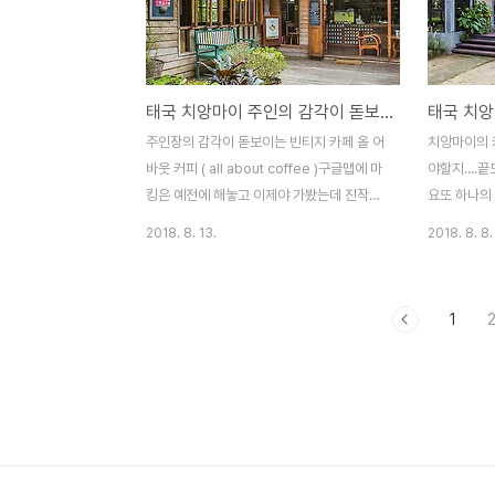
긴 했죠 이번에도 사진 찍기 좋은 카페로 인
지만 밥을 
기가 높아지고 있는 카페를 찾았습니다더 아
요평일인데도
이언우드 [ The Ironwood ] 카페 전체가
락.... 카
무슨 갤러리 같이 꾸며놨더라구요그래서 사
록 제법 넓
태국 치앙마이 주인의 감각이 돋보이는 빈티지 카페 올 어바웃 커피 / All about Coffee, Chiangmai, Thailand
진찍을 장소가 많아 이 카페 인기가 좋은가
습니다 뒷마
봅니다 카페 입구를 멋지게 꾸며 놨구나 했는
리...그네처
주인장의 감각이 돋보이는 빈티지 카페 올 어
치앙마이의 
데 여기가 카페 입구는 아니더라는...이 건물
도...^^ 
바웃 커피 ( all about coffee )구글맵에 마
야할지....
오른쪽으로...^^ ..
면 시원한 실
킹은 예전에 해놓고 이제야 가봤는데 진작에
요또 하나의
올걸이란 생각들더군요 방콕에서 광고회사를
카페 (Mun
2018. 8. 13.
2018. 8. 8.
다니다 느긋한 삶을 살기위해 모든것을 정리
페는 절대 
하고 빠이에서 카페를 18년간 운영했었다는
고 있네요 
주인은치앙마이로 유학을 보낸 자식과 떨어
의 카페에 
1
져 지내는게 싫어서 빠이를 떠나 치앙마이에
나무 그늘이
서 올 어바웃 카페와 함께 느긋한 삶을 이어
에 들어옵니
가고 있다고 합니다진정 내가 살고 싶은 삶을
마음에 드는
살고 있는 부부를 보니 그저 부러울 따름이네
왠지 자주 올
요 카페는 치앙마이 도심을 조금 벗어나 공항
에도 테이블
근처에 자리하고 있습니다비행기가 뜨고 내
리 덥지 않아
리는 소음이 있긴 하지만 치앙마이 어디에서
컨의 시원함