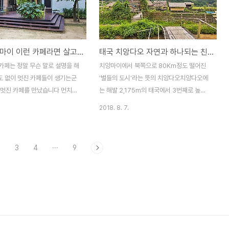
먹으러 태국사람들이 많이 찾더군
다 뜨거운 열기를 오토바이 속도로 이겨볼까
 제법 많은 태국인들이 들락날
싶어 얼마간의 비포장길을 포함해서 달리고
페 뒷마당은 편하게 식사를 할수 있도
달려 다리에 도착을 했습니다 이날 뜨거운건
은 공간에 숲속에 온것마냥 꾸며놨
둘째치고 습도라도 낮았으면 괜찮았을텐
태국 치앙마이 이런 카페라면 살고 싶다는 생각이...치앙마이 먼치스 카페 / Munchies Café, Chiangmai, Thailand
태국 치앙다오 자연과 하나되는 친환경 카페 지앙 다라 / Jiang Dara, Chiangdao, Thailand
당 테이블중 가장 좋아 보이던 자
데....해무리가 생길정도로 습도가 높더라구
럼 만들었는데 밥먹다 멀미 할지
요 덥고 습했지만 다리를 왔다갔다하며 카메
카페는 정말 무슨 말로 설명을 해
치앙마이에서 북쪽으로 80Km정도 떨어진
카페는 2층으로 되있는데 밖이 더우
라에 담는 이 열정^^ 이 다리는 태국어로는
끝도 없이 멋진 카페들이 생기는군
'별들의 도시'라는 뜻의 치앙다오치앙다오에
내에..
"매 꾸앙 우돔 타라(แม่กวงอุดมธา..
 멋진 카페를 만났습니다 먼치스
는 해발 2,175m의 태국에서 3번째로 높은
chies Cafe)이름은 소박한데 카
산 도이 치앙다오가 있습니다이런 멋진 산을
2018. 8. 7.
소박하지 않은 넓은 부지에 자리하
바라보며 논 한가운데 자리한 멋진 카페가 있
오토바이를 주차하고 조용한 동네
습니다 지앙다라(Jiang Dara) 카페구글맵
들어섭니다입구부터 멋스럽네요
을 뒤져서 찾은 카페인데 실제로 가보니 기대
2
3
4
···
9
 드리워진 곳에 자리한 카페가 눈
한것 보다 휠씬 더 멋진 카페더라구요가까이
다 단아하게 자리한 카페가 벌써
에 있었음 거의 매일 갔을텐데... 치앙다오 시
군요이제 한발짝 들여 놓았건만
내에서 살짝 벗어나니 바로 논들이 보이고 그
것 같다는 느낌이... 역시 테라스
논바닥 한가운데 카페가 자리하고 있습니다
 여럿 있습니다 그늘이 많아서 그
입구에 들어서니 대나무로 다리를 만들어 논
 밖에 앉을까 했지만 이내 에어
을 질러 카페까지 갈수 있게 해놨네요 그런데
에 이끌려 안으로 들어갑니다^^
논에 벼가 맞긴한데 처음 보는 색입니다물어