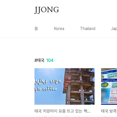
본문 바로가기
JJONG
홈
Korea
Thailand
Ja
태국
104
태국 치앙마이 요즘 뜨고 있는 핵인싸 카페 / The Rectangle coffee x tower, Chiangmai, Thailand