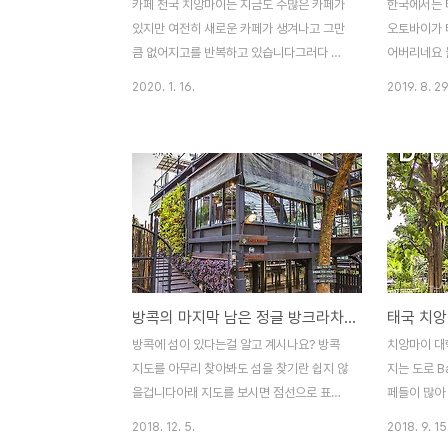
카페 천국 치앙마이는 지금도 수많은 카페가
한국에서는 
있지만 여전히 새로운 카페가 생겨나고 그만
오토바이가 
큼 없어지고를 반복하고 있습니다그러다 보
어버리네요 
니 최고 인기 카페 자리를 사수하기란 쉬운
있어서 필요
2020. 1. 16.
2019. 8. 29
일이 아닌듯 싶네요 그런데 카페임에도 커피
얘기가 달라
맛보다는 사진 찍기 좋은 카페가 항상 인기가
썽태우,툭툭
많더라고요 카페 춘추전국시대의 치앙마이에
지만 오토바
서 최근 새롭게 떠오르고 핵인싸 카페가 있습
서 여행이 
니다바로 Rectangle coffee x tower 몇
처음 오토바
해 동안 골조만 덩그러니 서 있던 짓다만 건
년 9월 초였
물에 카페가 오픈을 했네요건축법, 소방법등
면허증의 유
우리나라에서는 불가능할 것 같은 일이 태국
만들 경우에
에선 가능한가 봅니다 참고로 제가 갔을 때는
마침 2년 
방콕의 마지막 남은 정글 방크라차오의 트리하우스 카페 / Tree House cafe, Bang Kachao, Bangkok, Thailand
오픈하고 며칠 지나지 않았을 때라 카페에 사
료가 되어서
람이 하나도 없어서 사진 찍기 정말 좋았는데
면허증 갱신
방콕에 섬이 있다는걸 알고 계시나요? 방콕
치앙마이 대
한 달 정도 지나서 갔을 때는 평일임에도 어
대한 관심이 
지도를 아무리 찾아봐도 섬을 찾기란 쉽지 않
지는 도로 Ba
찌나 사람이 많던..
면허 갱신 과
을겁니다아래 지도를 보시면 점선으로 표시
페들이 많아
된 지역이 섬인데 잘록한 부분에 운하가 있어
하나의 카페 
2018. 12. 5.
2018. 9. 15
서 태국 친구들은 섬이라 부르더라구요^^ 지
시 인기가 