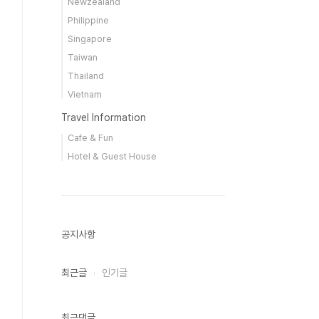
Newzealand
Philippine
Singapore
Taiwan
Thailand
Vietnam
Travel Information
Cafe & Fun
Hotel & Guest House
공지사항
최근글
인기글
최근댓글