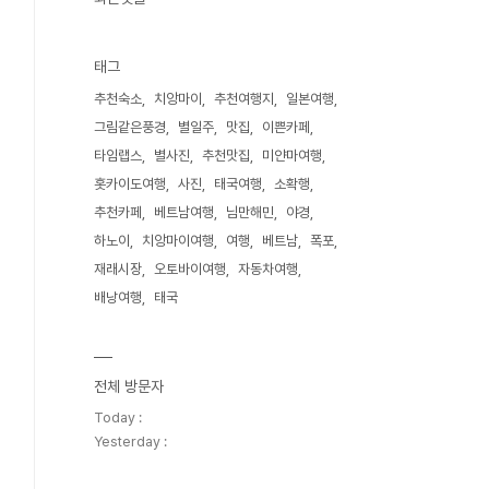
태그
추천숙소
치앙마이
추천여행지
일본여행
그림같은풍경
별일주
맛집
이쁜카페
타임랩스
별사진
추천맛집
미얀마여행
홋카이도여행
사진
태국여행
소확행
추천카페
베트남여행
님만해민
야경
하노이
치앙마이여행
여행
베트남
폭포
재래시장
오토바이여행
자동차여행
배낭여행
태국
전체 방문자
Today :
Yesterday :