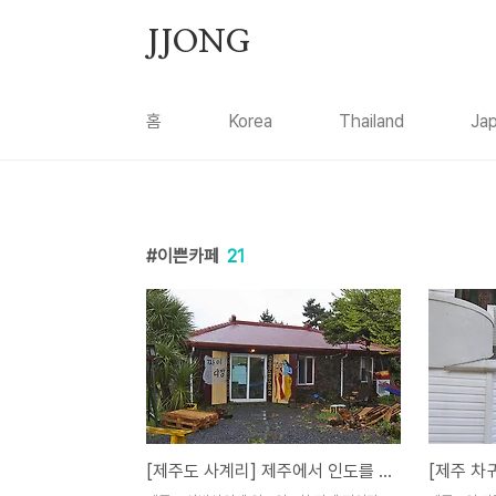
본문 바로가기
JJONG
홈
Korea
Thailand
Ja
이쁜카페
21
[제주도 사계리] 제주에서 인도를 만나다 짜이다방