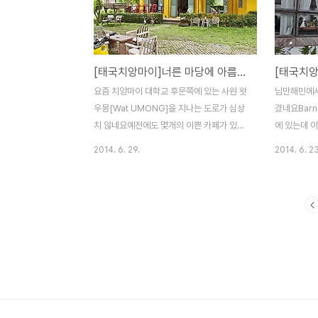
았답니다 정확한 위치는 지도를 클릭하면 구
픈을 안했고
글맵으로 자세한 위치를 확인하실수 있습니
는 지도를 
다 마치 강원도 어딘가를 달리는듯한 착각이
름이 없어서
들정도로 시원숲과 사이 사이로 흐르는 계곡
다 지도를 
[태국치앙마이]너른 마당에 아름드리 나무가 있는 카페 옐로우망고 / YellowMango Cafe
물을 지나면 더 자이언트 치앙마이 카페가 나
치를 확인하
타납니다 주차장에 오토바이를 세우고 돌아
이를 세우고
요즘 치앙마이 대학교 후문쪽에 있는 사원 왓
님만해민에서
서니 정말 말도 안되게 큰 나무위에 카페가
으로 지어진
우몽[Wat UMONG]을 지나는 도로가 심상
겼네요Barn
떡하니 자리잡고 있네요 구름다리 두개로 연
째 건물은 
치 않네요예전에도 몇개의 이쁜 카페가 있었
에 있는데 
결..
쉽지만 ..
는데 최근에 몇곳이 더 생기더니 점점 카페가
기하지만 가격
2014. 6. 29.
2014. 6. 23
늘어나는걸 보니 앞으로 이도로 카페 명소가
진에 잘 보
될듯 싶네요 한번 소개를 했던 카페 페이퍼스
제주도에 있
푼[PAPER SPOON] 인근에 새로 생긴 노란
토바이를 세
색의 건물이 이쁜 카페 옐로우망고를 소개할
로 마감을 
까합니다 옐로우망고라는 이름에 걸맞게 노
창문에 그려
란색의 건물이 아주 이쁘네요 옐로우망고는
스러워 보입
건물도 이쁘지만 아름드리 나무가 있는 너른
구가 운영하
마당이 있어서 아주 좋은데요나무가 만들어
카페 내부도
주는 그늘에 앉아서 시원한 아이스아메리카
며놨네요 커
노를 마시면 태국 더위도 끄떡 없답니다 잘익
로 만든 케