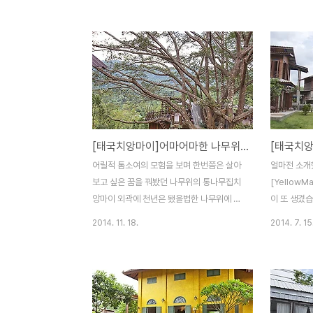
꺼내서 면부터 뽑아주는 식당이 있다길래 찾
니다몇년째 
아가봤습니다그나저나 식당 이름이 맨발이네
아직도 누가
요^^ 오전 10시부터 저녁 8시까지 영업을 하
ㅠ더군다나 
네요참고로 펭귄카페에서 음료를 주문해 마
무(?)중이
셔도 되고 이곳에서 주문한 음식을 펭귄카페
정도로 생각
에서 먹을수도 있습니다 식당옆 마당에도 테
ㅋㅋ 이 사람
이블이 있지만 낮엔 좀 더워서 안으로 들어가
까? 말까??
서 먹었습니다 입구에 마늘이 걸려있네요귀
커피는 다 마
[태국치앙마이]어마어마한 나무위에 카페가 따악.....더 자이언트 치앙마이 / The Giant Chiangmai Thailand
신을 쫓으려는건지 아니면 파스타집이라 장
먹을 받아라 
식으로 걸어 놓은건지....ㅋㅋ 펭귄카페 언니
하루냐옹~~[
어릴적 톰소여의 모험을 보며 한번쯤은 살아
얼마전 소개
도 이쁘던데 여기 언니도 이쁘네요^^그나저
SHORTHA
보고 싶은 꿈을 꿔봤던 나무위의 통나무집치
[YellowM
나 상당히 작은 식당인데 ㄱ자형 주방..
게 최고냐옹~
앙마이 외곽에 천년은 됐을법한 나무위에 통
이 또 생겼
나무집은 아니지만 카페가 있다길래 오토바
은 진짜 명소
2014. 11. 18.
2014. 7. 15
이타고 달려가봅니다차로 가면 한시간도 안
Wat에는 
걸릴것 같은데 오토바이로 달리니 님만해민
있는데 커피
까지 딱 1시간 15분정도 걸리네요시간은 좀
지만 타이티
걸렸지만 큰도로를 벗어나는 3분의2지점부
드메이드 디
터는 길이 이뻐서 라이딩하는 맛이 제법 괜찮
하기에 충분