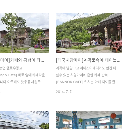
키우고 있는 울집 고양이 쫑이는
곳입니다 정말 작은 카페지만 나무가 만들어
 만지는걸 싫어하는데 말이죠ㅠ
주는 그늘진 마당에 앉아 태국카페에서 흘러
고양이 카페에 있는 냥이들은 근
나오는 일본음악을 들으며 마시는 커피한잔
라 그런지 손님들을 자기들 장난감
이 제법 맛있네요태국인데 굳이 일본 노래를
하는듯 아주 잘 놀아주더라구요
들어야 하나 하는 사람도 있겠지만 워낙 음악
은 언니양? 오빠양? 뽀뽀를 해줄
이나 영화는 장르를 가리지 않고 좋아하는 편
? 냐옹~ 이쁘게 찍어 주세냐옹~
이라....ㅋ 정말 아쉽게도 음악하는 친구를 애
신거임? 나도 한잔...냐옹~ 내 주
인으로 두고 있는 이쁜 주인언니 ㅋㅋ 펭귄카
[태국치앙마이]카페와 공방이 타운을 이룬 새로운 명소 반 캉 왓 / Baan Kang Wat
[태국치앙마이]계곡물속에 테이블이 있는 반녹 카페 / BANNOK CAFE
암튼 꼬마녀석들은...정말 힘든
페 맞은편에는 아기자기한 소품을 파는 샵도
DARTH | EXOTIC
있는데 치앙마이에서 좀 유명한 예술가라는
했던 옐로우망고
계곡에 발담그고 아이스아메리카노 한잔 마
IR] 꼬마 녀석이 나타날땐 자는
군요이날은 점심시간이 좀 지나서야 문을 열
ango Cafe] 바로 옆에 카페타운
실수 있는 치앙마이에 흔한 카페 반녹
[..
어서 안에 들어가보진 ..
습니다 아무래도 왓우몽 사원주변
[BANNOK CAFE] 위치는 아래 지도를 클릭
가 될것 같네요 Baan Kang
하면 구글맵으로 자세히 알수 있습니다 반녹
.
2014. 7. 7.
십여개의 태국 전통 건물이 들어서
카페는 전에 소개한적이 있는 뱀부하우스를
를 마실수 있는 카페와 커피는 없
조금 못미쳐서 대로변에 있는데 카페 앞에는
를 맛볼수 있는 북카페도 있고핸
늘 자동차와 오토바이들이 주차되있어서 그
자인샵도 있으니 구경삼아 갈만
냥 지나치기가 더 어렵답니다 평일임에도 제
할듯 싶네요 아직 3채정도는 오
법 많은 사람들이 찾아오는걸로 봐서 치앙마