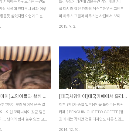
장 서쪽에는 차귀도라는 무인도
쁘라쭈압키리칸에 있을동안 거의 매일 커피
가장 서쪽에 있다보니 섬과 어루
를 마시러 갔던 카페겸 게스트하우스 그랜드
 좋을듯 싶었지만 아쉽게도 날씨
마 하우스 그랜마 하우스는 사진에서 보이듯
려서 일몰을 보진 못했네요 차귀도
태국 전통가옥의 모습을 하고 있습니다이 건
.
2015. 9. 2.
바라다 보이는 차귀포구에 도착하
물은 옛모습으로 지은게 아니고 실제로 80년
는 이름의 카페 다금바리스타가
된 집을 수리해서 카페와 게스트하우스로 운
니다 센스 넘치는 이름의 카페에
영하고 있다는군요 80년된 집치고는 아주 깨
듯이 주인장의 센스는 메뉴판이나
끗하게 관리되었네요뭐 치앙칸에 가면 이런
이팅등 카페 여기저기서 찾아볼
건물이 줄지어 있지만 여기서 옛건물을 보니
제주 올레길 12코스 구간에 있
비록 우리내 전통은 아니지만 기분이 좋습니
로전면에 카페 입구가 아닌 테이
다마치 부산에 놀러갔는데 초가집을 본것마
 있네요 커피도 땡기고 카페도 궁
냥 따뜻 느낌이....당장이라도 외할머니가 반
로 들어가봅니다입구는 건물의
겨주실것 같은 이랄까 ㅋㅋ 그랜마 하우스는
[태국치앙마이]고양이들과 함께 늘어지는 오후를...고양이 카페 캣 모스피어 / Catmosphere Cat Cafe Chiang Mai
[태국치앙마이]태국카페에서 흘러나오는 일본음악을 들으며 커피한잔...펭귄카페 / PENGUIN GHETTO COFFEE
 초입에 1층과 2층에 홀이 있
1층이 카페로 되있고 2층에 숙소가 있습니다
 해주네요 카페에 들어서니 젊은
여자같이 앉아 있는 저 여자(?)는 남자더라
세요? 고양이 보러 왔어요 문좀 열
이쁜 언니가 종일 일본음악을 틀어주는 펭귄
키를 만들고 계시더라구요커피뿐
는...^^; 카페에 팝송이 흘러 나오고 있는데 꼬
이...이런 꼬마녀석이 왔군 힘든
카페 [ PENGUIN GHETTO COFFEE ]펭
과 쿠키를 직접 만든다고 하니 출
마숙녀 두명이 스피커에 들어갈 ..
.... 냥이와 함께 놀수 있는 고양
귄 카페는 작지만 건물 디자인도 나름 신경을
 모스피어 태국 고양이들은 보통
쓴듯 보이고 바로 앞에 소품을 파는 디자인샵
2.
2014. 12. 10.
불릴정도로 사람들을 잘 따른답
도 있어서 심심하지 않게 커피를 즐길수 있는