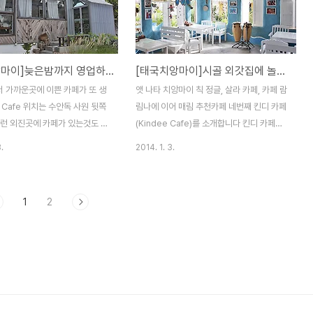
 준비중인데 기대가 되네요 위치
이 사람들한테는 좀 유명한듯 싶네요 카페를
참고하시면 되는데 아직 타운의 이
들어서면 미술품(?)으로 의심되는 물건들
 안쪽 카페이름으로 표시했습니
이....^^ 아마도 이 카페의 주인은 미술을 전공
클릭하시면 구글맵으로 정확한 위
한 예술가인듯 싶은게 예전에 이곳은 미술품
[태국치앙마이]늦은밤까지 영업하는 님만해민 인근 이쁜 반 카페 / Barn Cafe
[태국치앙마이]시골 외갓집에 놀러 온듯한 아티스트 팜스테이, 킨디 카페 / Artist Farmstay, Kindee Cafe
실수 있습니다 주차장에 오토바
을 판매하던곳이었거든요 아이스 아메리카노
 타운을 바라보니 태국 전통방식
를 주문하고 나니 카페 규모가 생각보다 크지
 가까운곳에 이쁜 카페가 또 생
앳 나타 치앙마이 칙 정글, 살라 카페, 카페 람
 목조 건물이 이쁘네요 가장 첫번
않아 보입니다 카페앞에는 차가 많은데 정작
 Cafe 위치는 수안독 사원 뒷쪽
림나에 이어 매림 추천카페 네번째 킨디 카페
북카페입니다 커피를 팔지 않서 아
카페안에는 손님이 없어서 의아했는데 커피..
이런 외진곳에 카페가 있는것도 신
(Kindee Cafe)를 소개합니다 킨디 카페도
싸고 이쁘기까지 하다니... 사
얼마전 소개한 카페 람림나에서 멀지 않은곳
.
2014. 1. 3.
이진 않지만 담장이 돌담이라 마치
에 위치해 있는데 카페까지 가는길이 비포장
을법한 카페네요 주차장쪽에 오
길이라 다른 카페에 비해서 접근이 용이하지
우고 보니 뒷쪽도 이쁘네요양철
는 않습니다 자동차로 갈때는 문제없지만 오
1
2
해서 좀 허접해 보일수도 있지만
토바이를 이용하는 여행자께서는 주의가 필
놓은 그림 때문에 양철조차도 멋
요할듯 싶네요 킨디 카페에 도착하니 멍멍이
니다 아마 이곳도 예술을 하는 친
가 몇마리 있는데 그중에 누렁이 한마리가 입
는게 아닐까란 생각이 드는군요
구부터 카페안까지 안내를 해주더라구요^^
 컨셉은 알수는 없지만 괜찮게 꾸
카페 이름은 킨디인데 입구 간판엔 아티스트
피도 싸고 외국인이 핸드메이드
팜스테이라고 걸려 있습니다간판만 보고 이
잌도 판매를 한답니다 여기도 여느
곳을 찾을때 조금 혼선이 있었는데 아티스트