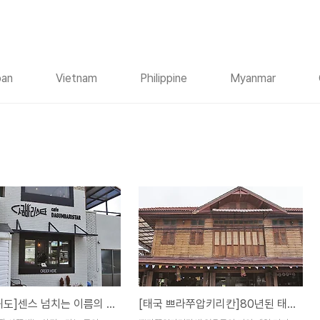
pan
Vietnam
Philippine
Myanmar
[제주 차귀도]센스 넘치는 이름의 카페 다금바리스타 / cafe DAGUMBARISTAR
[태국 쁘라쭈압키리칸]80년된 태국전통가옥에서의 하룻밤 그랜드마 하우스 / Grandma's House