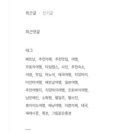
최근글
인기글
최근댓글
태그
베트남
추천카페
추천맛집
여행
자동차여행
타임랩스
사진
추천숙소
야경
맛집
하노이
태국여행
치앙마이
미얀마여행
베트남여행
일본여행
추천여행지
치앙마이여행
오토바이여행
님만해민
소확행
별일주
별사진
홋카이도여행
배낭여행
이쁜카페
태국
재래시장
폭포
그림같은풍경