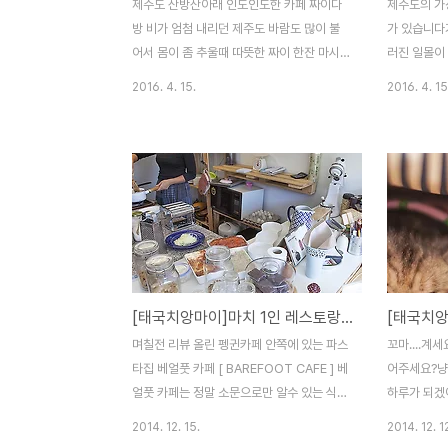
제주도 산방산아래 인도인도한 카페 짜이다
제주도의 가
방 비가 엄첨 내리던 제주도 바람도 많이 불
가 있습니다
어서 몸이 좀 추울때 따뜻한 짜이 한잔 마시
러진 일몰이
러 찾은 짜이다방 카페를 들어서는 순간 제주
가 많이 흐
2016. 4. 15.
2016. 4. 15
도에서 바로 인도로 넘어간 듯한 느낌이 드는
가 한눈에 
군요 짜이다방 답게 인도 옷이며 소품들도 팔
니 센스넘치
더라구요 어딜가도 주인같은 느낌이 드는 정
눈에 들어옵
호형님^^이곳의 주인은 사진속에 계신분이
서 알수 있
아니라 얼핏 인도 사람같은 여자분이 고양이
케잌의 플레
두마리와 함께 합니다 냥이 한마리는 덩치가
수 있습니다 
정말커서 마치 얼룩소 같던데 세상 편하게 쿠
어서인지 도
션에 누워 깊은 잠에 빠져있네요 한마리는 카
크아웃 창이
운터 밑 어두운곳에 냥무륵하게 있던데 다리
금해서 안으
[태국치앙마이]마치 1인 레스토랑처럼 주문과 동시에 면부터 뽑는 파스타집 베얼풋 카페 / barefoot cafe
를 다쳐서 그렇다는군요빨리 나으렴 냥아 가
좌측에 있는데
게를 구경하던중 드디어 따뜻한 짜이가 나왔
다고 안내를
며칠전 리뷰 올린 펭귄카페 안쪽에 있는 파스
꼬마....계
습니다아주아주 맛있더라구요리필도 가능하
주인분이 쿠
타집 베얼풋 카페 [ BAREFOOT CAFE ] 베
어주세요?냥
다고 하던데 같이간 형님과 지인라서 그런지
아니라 케잌
얼풋 카페는 정말 소문으로만 알수 있는 식당
하루가 되겠어
..
출할때..
으로 도로변에 간판조차도 없더라구요아는
이 카페 캣
2014. 12. 15.
2014. 12. 1
동생이 음식을 주문하면 바로 숙성된 반죽을
개냥이라고 