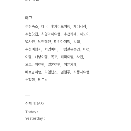
태그
추천숙소
태국
홋카이도여행
재래시장
추천맛집
치앙마이여행
추천카페
하노이
별사진
님만해민
미얀마여행
맛집
추천여행지
치앙마이
그림같은풍경
야경
여행
배낭여행
폭포
태국여행
사진
오토바이여행
일본여행
이쁜카페
베트남여행
타임랩스
별일주
자동차여행
소확행
베트남
전체 방문자
Today :
Yesterday :