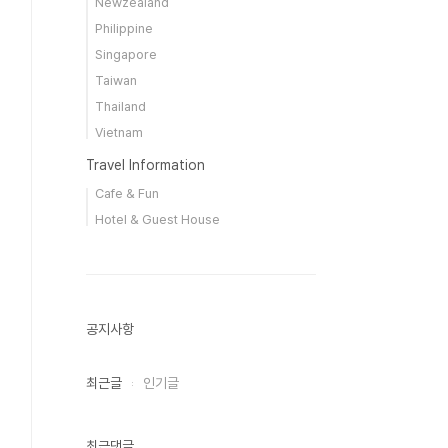
Newzealand
Philippine
Singapore
Taiwan
Thailand
Vietnam
Travel Information
Cafe & Fun
Hotel & Guest House
공지사항
최근글
인기글
최근댓글