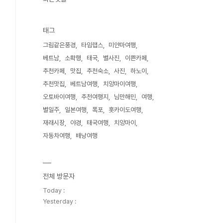
태그
그림같은풍경
타임랩스
미얀마여행
베트남
소확행
태국
별사진
이쁜카페
추천카페
맛집
추천숙소
사진
하노이
추천맛집
베트남여행
치앙마이여행
오토바이여행
추천여행지
님만해민
여행
별일주
일본여행
폭포
홋카이도여행
재래시장
야경
태국여행
치앙마이
자동차여행
배낭여행
전체 방문자
Today :
Yesterday :