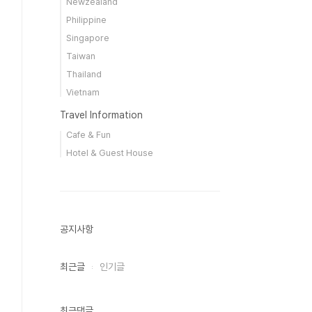
Newzealand
Philippine
Singapore
Taiwan
Thailand
Vietnam
Travel Information
Cafe & Fun
Hotel & Guest House
공지사항
최근글
인기글
최근댓글