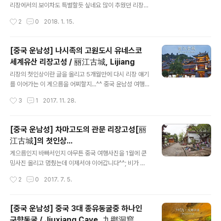
정도 더 가서 셔틀버스로 갈아타야 옥룡설산 케이블카 타
리장에서의 보이차도 특별할듯 싶네요 많이 추웠던 리장고
는곳에 다다를수 있습니다 셔틀버스가 내려준곳이 이미 백
성의 어느밤 몸도 녹일겸 찻집으로 향합니다 리장고성에서
작성시간
2
0
2018. 1. 15.
두산높이를 훌쩍 넘긴 해발 3,356m네요 비가 추적추적
보이차를 마실 찻집으로 수운차사(水雲茶社)를 찾았습니
내리는데도 사람들이 어찌나 많은지 한참을 기다려서 케이
다 보이차(普洱茶)는 중국 변방의 소수민족들이 마시기
블카를..
시작한 것으로 발효한 흑차의 일종입니다 여러 지방에서
[중국 운남성] 나시족의 고원도시 유네스코
생산된 차를 윈난성 푸얼현(普洱縣) 차시장에서 모아 출
세계유산 리장고성 / 丽江古城, Lijiang
하하기에 푸얼차(普洱茶)라는 이름이 붙었다고 하는군요
글 내용
중국에선 우리식 발음인 보이차로 얘기하면 못알아 들을겁
리장의 첫인상이란 글을 올리고 5개월만에 다시 리장 얘기
니다중국식 발음인 푸얼차라고 해야.....물론 성조 때문에
를 이어가는 이 게으름을 어찌할지...^^ 중국 운남성 여행의
어차피 못알아 듣겠지만...^^ 찻집으로 들어서니 가장 먼저
핵심은 리장고성과 차마고도였습니다다큐멘터리에서 많이
작성시간
3
1
2017. 11. 28.
잘 정돈된 보이차가 보이네요워낙 가짜 보이차가 많다고
봐왔기에 기대가 컸는데 결론부터 말하면 가길 정말 잘했
들었는데 믿음이 갑니다 보이차에 대해 잘 몰라서 주인이 ..
다입니다 잠깐 명칭에 대해서 짚고 넘어가야할것 같은데요
한자문화권인 중국과 우리나라는 같은 한자를 다르게 읽다
[중국 운남성] 차마고도의 관문 리장고성[丽
보니 같은 곳이지만 호칭이 두개인곳이 많습니다리장고성
江古城]의 첫인상...
(丽江古城)과 윈난성(云南省)도 여강고성과 운남성으로
글 내용
표기한곳이 많은데 실제로는 같은곳이니 혼동하지 마세요
게으름인지 바빠서인지 아무튼 중국 여행사진을 1월에 쿤
^^ 리장고성은 13세기 나시족(納西族)들에 의해 형성된
밍사진 올리고 멈췄는데 이제서야 이어갑니다^^; 비가 억
마을로 1997년 유네스코 세계유산에 지정되었습니다199
수로 쏟아지던 쿤밍역에서 밤기차를 타고 이른 새벽에 리
작성시간
2
0
2017. 7. 5.
6년 진도7의 강진이 이 지역을 덮쳐서 도시의 3분의1이
장역에 도착해 픽업나온 차를 타고 20여분을 달려 도착한
피해를 입었지만 리장고성만 피해가 없어서 주목을 받았
리장고성 [ 丽江古城, Old Town of Lìjiāng ] 침대기차
다..
로 오다보니 몸은 무겁고 금방이라도 비가 내릴듯 하늘은
[중국 운남성] 중국 3대 종유동굴중 하나인
잔뜩 흐려 있었지만천년도 넘은 옛도시가 주는 매력에 피
구향동굴 / Jiuxiang Cave, 九鄕洞窟