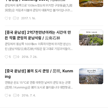
로가 한순간에 날아가는듯 합니다 돌이 깔려있는 길이며
글 내용
오랜 세월이 느껴지는 기와집들...눈에 들어오는 풍경 하나
쿤밍에서 동쪽으로 100㎞정도에 위치한 구향동굴(九鄕
하나가 너무 멋스럽습니다그중에서 가장 먼저 눈에 들어온
洞窟)은 석림과 더불어 쿤밍의 대표적인 볼거리입니다19
동네 빨랫터....날씨도 흐린데 이른 아침부터 빨래들을 하고
84년에 발견되어 1994년 국가지정 풍경구로 지정 되면서
작성시간
2
2
2017. 1. 16.
있네요^^ 저런 아랫쪽에서 빨래를 하고 있는데 가장 위에
유명세를 타기 시작한 구향동굴은 중국 3대 종유동굴중 하
서 할아버지..
나라는군요총면적 200㎢에 66개의 종유동굴로 길이가
3,000m가 넘고 크고작은 방이 1,000개 이상 있는데 그
[중국 운남성] 2억7천만년이라는 시간이 만
중 일부만 개방되어 있습니다 석림에서 차로 한시간 정도
든 작품 쿤밍의 운남석림 / 云南石林
를 달려 구향동굴입구에 도착을 했습니다 입장료가 90위
글 내용
안이니 15,000원정도로 싸진 않군요 그런데 동굴을 본다
쿤밍에서 동남쪽 100여㎞ 이족자치현에 위치한 윈난스
고 했는데 엘리베이터를 타고 내려와서 배를 타는군요처음
린 (운남석림/云南石林)석림은 말그대로 기암괴석들이
엔 이 배를 타고 동굴을 구경하는줄 알고 구명조끼도 깨끗
마치 숲을 이룬것 처럼 장엄한 모습을 하고 있어서 쿤밍을
작성시간
5
0
2016. 7. 26.
한거로 골라서 배를 탔는데 동굴과는 상관이 없더라구요^^
찾는 여행자라면 빼놓지 않고 가는곳입니다 2억7천만년전
입장료를 내고 들어오면 계곡과는 어울..
지각변동으로 해저 깊은 바다속 석회암들이 융기되어 육지
가 되고 오랜세월 풍화작용과 침식으로 인해 지금의 모습
[중국 운남성] 봄의 도시 쿤밍 / 昆明, Kunm
이 되었다는군요자연의 신비로움이란.... 호텔에서 차로 1
ing
시간여를 달려 도착한 운남석림 매표소 입장권을 끊는데
글 내용
입장료가 제법 비쌉니다한화로 3만원정도 하는군요 표를
연평균 온도 15℃로 연중 따뜻한 날씨의 쿤밍 또는 곤명
끊고 나오니 소수민족 복장의 가이드가 있던데 입장료에
(昆明 / Kunming)은 봄의 도시로 불리웁니다 대한항공을
포함된게 아니라서 또 돈을 내야합니다중국말밖에 못하는
타고 늦은 밤 도착해 어둠이 짙게 드리운 쿤밍 시내를 달려
작성시간
6
0
2016. 7. 4.
가이드와 중국말을 못하는 나 가이드는 왜 붙였는지...ㅠㅠ
30여분만에 양광호텔(Soluxe Hotel Kunming)에 도착
사실 가이드가 없어도 석림을 돌아 보는데 전혀 문제..
을 했습니다체크인을 하고 호텔 주변을 돌아보니 길건너에
까루프도 있고 옆쇼핑몰에는 눈에 익은 다양한 다국적 브