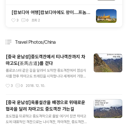
[캄보디아 여행]캄보디아에도 왕이....프놈펜
왕궁 / Royal Palace of Phnom Penh
3
0
조회
2
Travel Photos/China
분류 전체보기
주요 글 목록
[중국 운남성]중도객잔에서 티나객잔까지 차
마고도(茶馬古道)를 걷다
글 내용
롤로코스터 같은 길을 달려서 도착한 중도객잔에서 점심식
사를 한후 차마고도 트레킹을 시작합니다 세계에서 가장
오래되고 험준한 길 차마고도(茶馬古道)는 윈난성의 차
작성시간
3
0
2018. 12. 10.
(茶)와 티베트의 말(馬)을 교역하기 위해 형성된길입니다
예전에 KBS에서 평균해발 4,000m, 총 길이 5,000Km
의 차마고도를 6부작 다큐멘터리로 방영한걸 봤었는데...
[중국 운남성]옥룡설산을 배경으로 위태로운
그 차마고도를 직접 걸어간다니 감동입니다 물론 중도객잔
협곡을 달려 차마고도 중도객잔 가는길
에서 티나객잔까지는 고작 10Km정도 밖에 안되지만 말이
글 내용
죠하지만 5,000m가 넘는 고봉을 양쪽에 두고 걷는 느낌
호도협을 뒤로하고 중도객작으로 출발 여기서 잠깐 차마고
은 말로 표현하기 힘들정도의 감동으로 다가옵니다 가벼운
도에 대표적인 객잔으로는 나시객잔, 차마객잔, 중도객잔,
마음으로 길을 나섭니다 길을 나선지 불과 몇분만에 이런
티나객잔이 있습니다저는 중도객잔에서 티나객잔까지 당