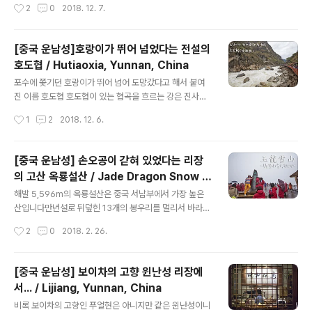
작성시간
2
0
2018. 12. 7.
길을 어떻게 만들었을까란 생각이 들 정도로 멋지네요 가
일 트레킹으로 결정했는데보통은 차마객잔이나 중도객잔
는길은 깍아지른 절벽을 옆에 둔채로 걷기도..
에서 숙박을 하는 1박2일 코스를 많이 하는것 같더군요사
실 중도객잔에서 티나객잔까지의 코스가 그리 길지가 않아
[중국 운남성]호랑이가 뛰어 넘었다는 전설의
서 당일보다는 1박2일 트레킹을 권합니다 아무튼 호도협
호도협 / Hutiaoxia, Yunnan, China
에서 중도객잔 가는길 풍경이 아주 환상적이었습니다 눈에
글 내용
들어오는 풍경은 예술인데 길이 어찌나 좁은지 가는길은
포수에 쫓기던 호랑이가 뛰어 넘어 도망갔다고 해서 붙여
심장이 쫄깃쫄깃 하더라구요오직 신난건 운전기사뿐.... 그
진 이름 호도협 호도협이 있는 협곡을 흐르는 강은 진사강
나마도 아래 사진의 갈라지는 길까지는 양반이더라구요좌
(金沙江)입니다티베트에서 발원한 진사강은 2,300여K
작성시간
1
2
2018. 12. 6.
측길로 올라가면서 부터는 어찌나 길이 무섭던지....나중에
m를 흘러 양쯔강과 만나다고 하는군요참고로 진사강(금사
동영상을 보면 아시겠지만 욕이 절로 나..
강/金沙江)이라는 이름은 상류에서 사금이 채취되었던데
서 유래 되었다고 합니다 입장권을 끊고 호도협에서 가장
[중국 운남성] 손오공이 갇혀 있었다는 리장
운전을 잘 한다는 기사의 차를 타고 호도협으로 향합니다
의 고산 옥룡설산 / Jade Dragon Snow M
그런데 깍아지른 절벽을 아슬아슬하게 달리는 차안은 그
글 내용
ountain, Lijiang, Yunnan, China
어떤 놀이기구도 흉내낼수 없을 정도로 아찔하더군요 잔뜩
해발 5,596m의 옥룡설산은 중국 서남부에서 가장 높은
쪼그라든 심장을 이겨보고자 소리를 지르니 기사는 재미있
산입니다만년설로 뒤덮힌 13개의 봉우리를 멀리서 바라보
다는줄 알고 더 아슬아슬 운전을 하네요 이런 제길...ㅎㅎㅎ
면 마치 용이 꿈틀거리는듯 하여 옥룡설산이라는 이름이
작성시간
2
0
2018. 2. 26.
한참을 달리다보니 어느새 호도협이 보이기 시작합니다 오
붙었다는군요서유기에서 손오공이 옥황상제에 의해 벌로
른쪽으로는 해발 5,596m의 위룽쉐산(玉龍雪山/옥..
옥룡설산에 갇혀었다고해서 더욱 유명한 산이기도 합니다
리장시내에서 한 30분정도 달려 엄청난 크기의 호랑이가
[중국 운남성] 보이차의 고향 윈난성 리장에
지키고 있는 옥룡설산 매표소에 도착을 했습니다생각보다
서... / Lijiang, Yunnan, China
가깝다 했더니 표를 구입하고도 30분정도 더 달렸더니 게
글 내용
이트가 나오더군요 게이트에서 표 검사를 한후에도 20분
비록 보이차의 고향인 푸얼현은 아니지만 같은 윈난성이니