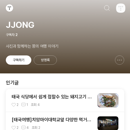
검색하기
티스토리
JJONG
구독자
2
사진과 함께하는 쫑의 여행 이야기
구독하기
방명록
신고하기 레이어
열기
인기글
태국 식당에서 쉽게 접할수 있는 돼지고기 요
리[카파오무쌉, 카파오무껍, 카나무껍]
2
1
조회
4
[태국여행]치앙마이대학교앞 다양한 먹거리
와 쇼핑을 함께 할수 있는곳
2
4
조회
2