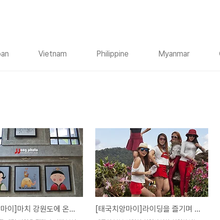
pan
Vietnam
Philippine
Myanmar
[태국치앙마이]마치 강원도에 온듯 개울물에 발 담그고 커피한잔...앳 나타 치앙마이 칙 정글 / At Nata Chiangmai Chic Jungle
[태국치앙마이]라이딩을 즐기며 다녀오기 좋은 로얄프로젝트 몬참 / Mon Cham