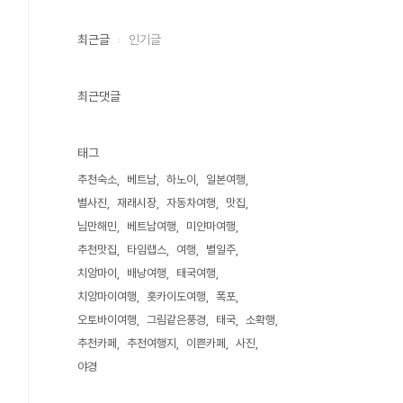
최근글
인기글
최근댓글
태그
추천숙소
베트남
하노이
일본여행
별사진
재래시장
자동차여행
맛집
님만해민
베트남여행
미얀마여행
추천맛집
타임랩스
여행
별일주
치앙마이
배낭여행
태국여행
치앙마이여행
홋카이도여행
폭포
오토바이여행
그림같은풍경
태국
소확행
추천카페
추천여행지
이쁜카페
사진
야경