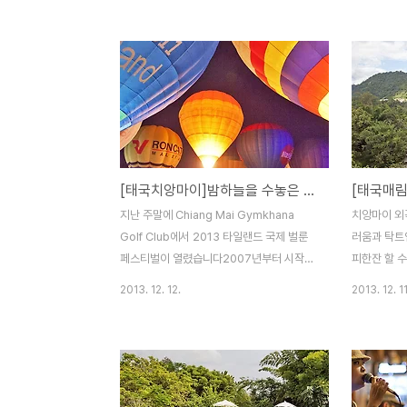
습니다 리조트 입구에 들어서면 왼쪽에 카페
되다보니 산
가 있는데 마침 비가 와서 운치를 더하는군요
다 높다는 
테라스 형태로 이뤄진 카페는 실내에도 몇개
를 이용했을
의 테이블 있습니다 실내보다는 딋뜰에 방가
면 상당히 
로 형태로 되있는 자리가 아주 좋아보였는데
주 시원한 
비가와서 조금 춥더라구요 뒷뜰의 잔디마당
도이 인타논
자리도 좋지만 카페 길건너 호숫가 자리도 정
에 갔던 도이
말 좋아 보였지만 비때문에.... 커피를 마시다
까지 떨어지
[태국치앙마이]밤하늘을 수놓은 수많은 열기구들의 축제 벌룬 페스티벌 / Thailand Balloon Festival 2013
리조트를 둘러봤는데 수영장이 있더라구요
거나 일출을
Kiree Thara Boutique Resort의 숙박료
꼭 해야합니
지난 주말에 Chiang Mai Gymkhana
치앙마이 외
는 대략 1,700바트정도 하더군요커피..
태국인들도 
Golf Club에서 2013 타일랜드 국제 벌룬
러움과 탁트
찍느라 정신.
페스티벌이 열렸습니다2007년부터 시작된
피한잔 할 
축제라는데 이맘때 치앙마이에 여러번 왔지
방법은 치앙
2013. 12. 12.
2013. 12. 11
만 벌룬축제는 처음이네요 원래 매년 롭부리
번 도로를 타
에서 열기구축제가 열렸었는데 그게 치앙마
만나는 교차
이에서 열린건지도 모르겠네요아무튼 공연도
정도를 더가
함께 열린다고해서 첫날 축제를 찾았습니다
리가 나오는데
행사 일정표를 정확히 몰라서 조금일찍 벌룬
㎞정도를 계