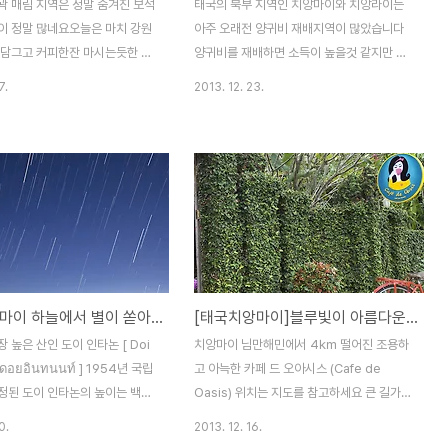
곽 매림 지역은 정말 숨겨진 보석
태국의 북부 지역인 치앙마이와 치앙라이는
이 정말 많네요오늘은 마치 강원
아주 오래전 양귀비 재배지역이 많았습니다
발담그고 커피한잔 마시는듯한 느
양귀비를 재배하면 소득이 높을것 같지만 정
를 알려드릴려고 합니다이름은
작 고산족들에게 돌아가는 몫은 많지 않아 늘
7.
2013. 12. 23.
이 칙 정글 [ At Nata
가난하게 살았다는군요 태국에서 마약과의
i Chic Jungle ]대략적인 위치
전쟁을 선포하고 양귀비 재배를 단속하며 고
도를 참고하시고 찾아가시려거든
산족들의 삶은 더욱 어려워졌는데그들에게
참조하시면 될듯 싶네요 [
고소득 작물을 키우도록 장려하고 그 방법을
w.atnatachiangmai.com/ ] 앳
알려주는 로얄프로젝트가 시작되었습니다치
 대부분 리조트가 몰려있고 근처
앙마이 대학교내에도 로얄프로젝트라는 카페
백만원정도하는 포시즌 호텔도 있
가 있는데 고산족들이 키운 작물을 판매하는
타 치앙마이 칙 정글 또한 카페
곳이더라구요 치앙마이 매림에 가면 몬참이
숙박시설이 있는 리조트입니다 리
란 지역이 있는데 여기도 로얄프로젝트라고
태국 치앙마이 하늘에서 별이 쏟아지는 도이 인타논 [ Doi Inthanon / ดอยอินทนนท์ ]
[태국치앙마이]블루빛이 아름다운 카페 드 오아시스 / Cafe de Oasis
고는 간판이 크질 않아서 두번정
지칭하는걸로 봐서 예전에 양귀비를 재배하
나쳤네요^^ 입구를 들어서니 리조
던곳이었던듯 싶네요지금은 많은 식당과 카
 높은 산인 도이 인타논 [ Doi
치앙마이 님만해민에서 4㎞ 떨어진 조용하
 아주 복잡하더라구요우선 왼쪽
페들이 생겨나고 있으며 주말이면 많은 태국
/ ดอยอินทนนท์ ] 1954년 국립
고 아늑한 카페 드 오아시스 (Cafe de
봅니..
인들이 이곳으로 놀러가는데 특히 몬참 레스
정된 도이 인타논의 높이는 백두
Oasis) 위치는 지도를 참고하세요 큰 길가에
토랑이 가장 인기 있는듯..
 2,565m나 됩니다상당히 높은
있는 카페 드 오아시스 담장이 마치 사파리에
0.
2013. 12. 16.
미 치앙마이의 해발이 300m나
들어가는듯 하네요^^ 간판 디자인도 공을 들