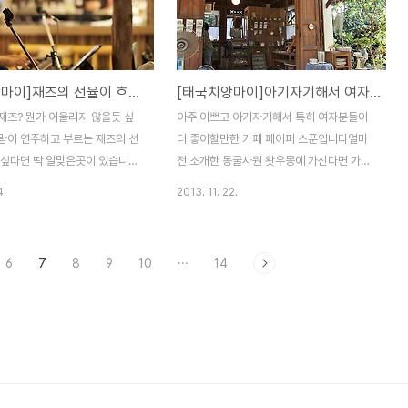
도로변에는 코끼리캠프, 타이거킹
스 하루숙박비와 맞먹던가 더비싸기 때문이
사격장등 각종 시설들이 모여있는곳
죠 그런데 요즘은 많이 바뀐게 님만해민에만
으로 가실분들은 참고하세요
머물며 아예 올드시티는 썬데이마켓외에는
도로는 꼬불꼬불 산을 오르는 드라
찾질 않는 여행자가 늘고 있다는거죠배낭여
[태국치앙마이]재즈의 선율이 흐르는 숲속 공연장 카페 뱀부하우스 / Bamboo House
[태국치앙마이]아기자기해서 여자가 더 좋아할만한 카페 페이퍼 스푼 / PAPER SPOON
주 좋은 도로로 정상에 다다르면
행자가 돈이 풍족한건 아니지만 그렇다고 먹
마을이 나오는데 그 마을을 벗어
고 싶은거 안먹고 최소한의 비용으로만 하는
재즈? 뭔가 어울리지 않을듯 싶
아주 이쁘고 아기자기해서 특히 여자분들이
에팬바이맨 치앙마이 스파 리조
게 진정한 배낭여행은 아니니 뭐라하면 안된
람이 연주하고 부르는 재즈의 선
더 좋아할만한 카페 페이퍼 스푼입니다얼마
n Chiangmai Spa Res..
다고 생각합니다 오늘은 아주 고급스럽지만
 싶다면 딱 알맞은곳이 있습니다
전 소개한 동굴사원 왓우몽에 가신다면 가까
가격은 비싸지 않은 파스타집을 소..
만해민에서 15㎞정도 떨어진곳
운곳에 있으니 한번 들러서 시원한 커피한잔
4.
2013. 11. 22.
스(Bamboo House)라는 카
으로 더위를 식히면 좋을듯 싶네요 님만해민
 이곳 사장님이 재즈 뮤지션이랍
쪽에서 가신다면 왓우몽을 지나쳐 1㎞정도
는 길은 치앙마이 대학교 남문에
가시면 길가 오른쪽 전봇대에 오렌지색 작은
6
7
8
9
10
···
14
도로를 타고 항동 방향으로 10㎞
간판이 보입니다 간판이 작아 자칫 지나칠수
1269번 도로와 만나는 교차로가
있으니 유심히 보셔야할듯 싶네요 페이퍼 스
쪽으로 우회전해서 5㎞를 더
푼은 카페이면서 여러가지 핸드메이드 소품
쪽에 뱀부하우스라는 조그만 간
을 판매도 하는곳이라 몇개의 건물이 있습니
데 크질 않아서 자칫 지나칠수 있
다내부 안내도를 보면 꽤 규모가 있어보이지
잘 가늠하면서 달리면 어렵지 않
만 마당 하나를 두고 있기 때문에 규모가 많
있을겁니다 뱀부하우스라는 이름
이 크지는 않답니다^^ 마당에 들어서면 왼쪽