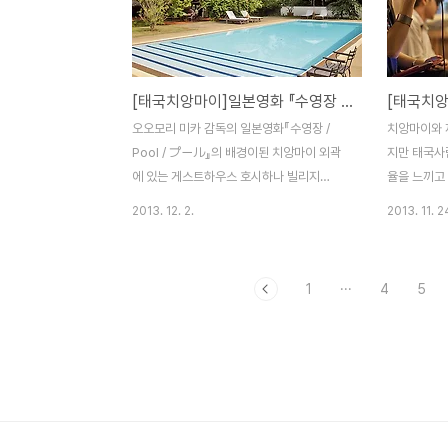
페스티벌이 열리는 골프장을 찾았는데 이미
1096번 
많은 사람들이 와서 북적북적 하네요 나름 국
덤, 실탄 
제행사인데 입구가 조금 어설픈게 살짝 기대
이니 개인적
는 내려놓고 들어갑니다 입장료가 200바트
1096번 
[태국치앙마이]일본영화 『수영장 / Pool / プール』의 촬영지였던 게스트하우스 호시하나 빌리지 / Hoshihana Village
네요가운데 입을 가린 친구가 돈을 받고 표를
이브하기 아
끊어주는데 사람들과 떠드느라 정신이 없었
퐁양이라는 
오오모리 미카 감독의 일본영화『수영장 /
치앙마이와 
는지 저한테 줘야할 표를 휴지통으로....^^;웃
날때쯤 왼쪽
Pool / プール』의 배경이된 치앙마이 외곽
지만 태국사
으면서 카메라를 들고 사진을 ..
트(Panvima
에 있는 게스트하우스 호시하나 빌리지
율을 느끼고
(Hoshihana Village)위치는 윗줄 호시하나
치앙마이 님
2013. 12. 2.
2013. 11. 2
빌리지를 클릭하시면 구글맵으로 연결되 자
에 뱀부 하우
세히 알수 있습니다 『수영장/Pool /プール』
페가 있는데
은 가족을 떠나 치앙마이 수영장이 있는 게스
니다 찾아가
1
···
4
5
트하우스에 머물고 있는 엄마 쿄코를 만나러
서 121번 
딸 사요가 찾아오면서 부터 시작합니다첫장
를 달리다 
면에 치앙마이 공항이 나오는데 마치 우리집
나옵니다오른
에 누가 방문하는것 같은 느낌이 들더군요^^
들어오면 왼
자기를 버린 엄마에 대한 원망과 그 이유에
판이 나오는
대한 궁금증을 안고 치앙마이를 찾아온 사요
으니거리를 
정작 그녀를 만난 엄마 쿄코는 미안한 내색은
게 찾을수 