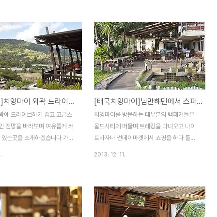
을 올르는데 힘들지 않고 생각보
인 흔적이.... 안으로 들어오니 담장과 마찬가
생각은 들지 않습니다물론 자동차
지로 자연 친화적으로 꾸며놨네요 마당에는
 경우에 해당되고 걸어서 오른다
꽃들이 흐드러지게.... 마당끝에 흡연이 가능
힘들겠죠^^ 치앙마이의 겨울은 아
한 원두막(?) 테이블도 마련되있습니다 카페
우리나라의 가을 날씨정도 되지만
에 들어와서 가장 먼저 눈에 들어온건 코발트
은 상황이 많이 다르답니다이번
블루로 포인트를 준 벽이었습니다 카페이름
 인타논의 새벽 온도가 영하 2도
을 카페 드 블루라고 해도 괜찮았을듯 싶네요
고 서리가 내릴 정도이니 별을 보
^^ 테라스에도 테이블이 놓여 있어서 답답함
[태국매림]치앙마이 외곽 드라이브하고 고급스럽게 커피한잔 할 수 있는 팬바이맨 치앙마이 스파 리조트 / Panviman Chiangmai Spa Resort
[태국치앙마이]님만해민에서 스파게티를 제대로 맛보고 싶다면 파스타 카페 / Pasta Cafe
 보러 갈 경우에는 추위에 대비를
을 느끼는분들은 이곳에 커피한잔 카페 뒷쪽
다태국에서 서리를 처음 봤는데
에 마련된 화장실 가는길은 마치 밀림에서 만
곽에 드라이브하기 좋고 고급스
치앙마이를 방문하는 대부분의 백패커들은
많이 신기한듯 차를 세워서 사진
난 유적지 같은 분위를 풍기는군요 천창에서
인 전망을 바라보며 여유롭게 커
올드시티에 머물며 트레킹을 다녀오고 나이
.
은은하게 뿌려지는 빛을..
수 있는곳을 소개하겠습니다 가는
트바자나 썬데이마켓에서 쇼핑을 하다 돌아
마이 대학교 동문에서 출발 121
가는 경우가 많습니다 그러다보니 치앙마이
.
2013. 12. 11.
고 9㎞를 간후 107번 도로와
에 님만해민이라는곳이 있는지 조차 모르고
로에서 좌회전하고 거기서 7㎞
돌아가는 경우도 상당수 되더라구요 사실 몇
면 1096번 도로와 만나는 삼거
년전까지 님만해민이라는곳은 백패커들에게
 거기서 또 좌회전을 하고 18
상당히 사치스러운곳이었습니다님만해민에
속 직진하면 됩니다 참고로
서의 한끼 식사값이 올드시티의 게스트하우