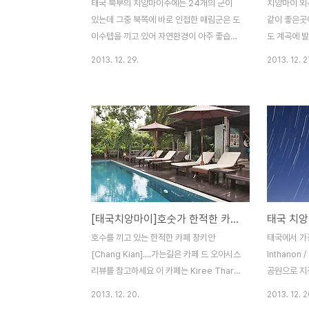
태국 북부의 치앙마이주에는 24개의 군이
치앙마이 외
있는데 그중 북쪽에 바로 인접한 매림군은 도
같이 좋은곳
이수텝을 끼고 있어 자연환경이 아주 좋습니
도 계곡에 
다그래서 매림에는 자연과 조화를 이루고 있
낌의 리조트
2013. 12. 29.
2013. 12. 2
는 리조트들이 많은데 대부분의 리조트에서
앳 나타 치앙마
카페를 함께 운영합니다최근에는 매림에 숨
Chiangma
겨진 카페들을 찾아 다니는데 얼마전 올렸던
는 아래 지
강원도 계곡같은 느낌의 앳 나타 카페 주변에
홈페이지를 
는 그에 못지않은 카페들이 많더군요이제부
http://ww
터 인근에 Sala Cafe, Palladisso Cafe,
나타 주변은
Kindee Cafe, Cafe Ramrimna까지 네곳
에 일박에 
의 카페 이야기가 줄줄이 올라가니 기대하시
답니다 앳 나
길 바랍니다^^ 그 첫번째로 넓은 망고 농장에
뿐 아니라 
[태국치앙마이]호숫가 한적한 카페 창키안 / Chang Kian
자리잡은 살라카페(Sala Cafe)를 소개하겠
조트 규모치
습니다 앳 나타 치앙마이 칙 정글에서 약 3
도 앞을 지
호수를 끼고 있는 한적한 카페 창키안
태국에서 가장
㎞정도 떨어져 있는 살라카페찾아가는 길은
트내 동선이
[Chang Kian]....가는길은 카페 드 오아시스
Inthanon 
지도를..
길로 내려가 
리뷰를 참고하세요 이 카페는 Kiree Thara
공원으로 지
Boutique Resort에서 운영하는 카페인데
산과 비슷한
2013. 12. 20.
2013. 12. 2
비싸진 않지만 계산할때 10% 서비스료가 붙
산이지만 이